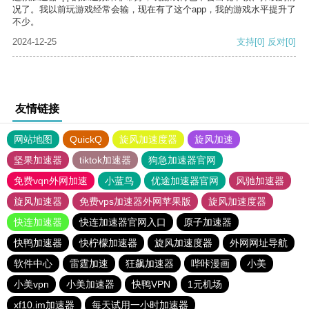
况了。我以前玩游戏经常会输，现在有了这个app，我的游戏水平提升了
不少。
2024-12-25
支持
[0]
反对
[0]
友情链接
网站地图
QuickQ
旋风加速度器
旋风加速
坚果加速器
tiktok加速器
狗急加速器官网
免费vqn外网加速
小蓝鸟
优途加速器官网
风驰加速器
旋风加速器
免费vps加速器外网苹果版
旋风加速度器
快连加速器
快连加速器官网入口
原子加速器
快鸭加速器
快柠檬加速器
旋风加速度器
外网网址导航
软件中心
雷霆加速
狂飙加速器
哔咔漫画
小美
小美vpn
小美加速器
快鸭VPN
1元机场
xf10.im加速器
每天试用一小时加速器